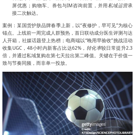
屏优惠；购物车、券包与IM咨询前置，并用
私域运营
承
接二次触达。
案例：某国货护肤品牌春季上新，以“夜修护，早可见”为核心
锚点。上线前一周完成人群预热，首日联动成分医生评测与达
人开箱，社媒话题登上热榜；电商端以“晚用早验收”挑战活动
收集UGC，48小时内新客占比达62%，
转化率
较日常提升2.3
倍，并通过私域复购在第七天拉出第二峰值。关键在于价值一
致与节奏同频，而非单一投放。