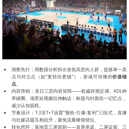
洞察先行：用数据分析拆出首批高意向人群，提炼单一卖
点与对立点（如“更轻但更稳”），形成可传播的
价值锚
点
。
内容营销：首日三层内容矩阵——权威评测定调、KOL种
草破圈、场景短视频拉伸触达；标题与封面统一记忆点，
减少认知损耗。
节奏设计：T-3至T+7设置“预热-引爆-复利”三段式，直播
与社媒话题互相抬升，避免流量峰值错位。
转化闭环：落地页三屏原则——首屏承诺、二屏证据、三