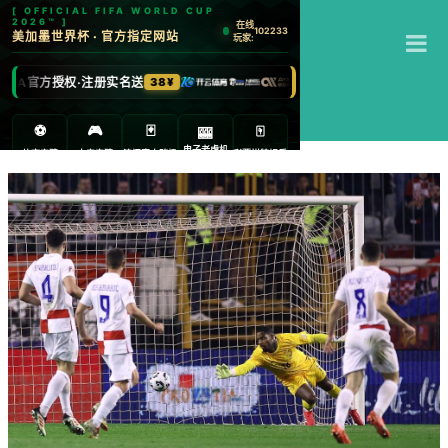
T
杏彩体育
M