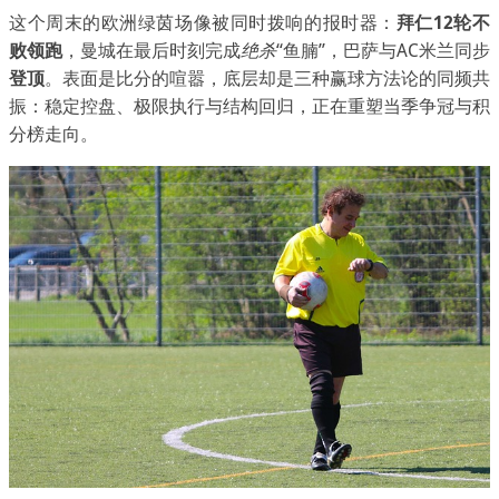
这个周末的欧洲绿茵场像被同时拨响的报时器：
拜仁12轮不
败领跑
，曼城在最后时刻完成
绝杀
“鱼腩”，巴萨与AC米兰同步
登顶
。表面是比分的喧嚣，底层却是三种赢球方法论的同频共
振：稳定控盘、极限执行与结构回归，正在重塑当季争冠与积
分榜走向。