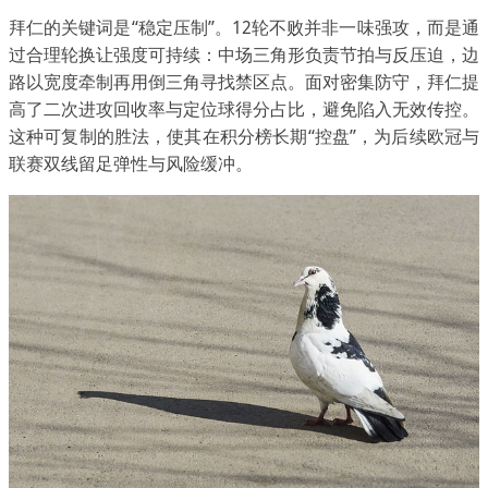
拜仁的关键词是“稳定压制”。12轮不败并非一味强攻，而是通
过合理轮换让强度可持续：中场三角形负责节拍与反压迫，边
路以宽度牵制再用倒三角寻找禁区点。面对密集防守，拜仁提
高了二次进攻回收率与定位球得分占比，避免陷入无效传控。
这种可复制的胜法，使其在积分榜长期“控盘”，为后续欧冠与
联赛双线留足弹性与风险缓冲。