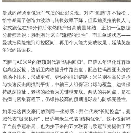
曼城的
绝杀
更像冠军气质的延迟兑现。对阵“鱼腩”并不轻松，
恰恰暴露了创造力波动与转换效率下降，但瓜迪奥拉的换人与
定式跑位在90分钟后依然能产出高质量终结。正如一位数据
分析师常说：胜利有时来自“流程的惯性”，而非单场状态——
曼城把风险拖到可控区间，再用个人能力完成收尾，延续英超
争冠的话语权。
巴萨与AC米兰的
登顶
则代表“结构回归”。巴萨以年轻化阵容重
启高位反抢，边后卫内收提升中路密度，配合拉玛西亚出身的
前场小技术，形成更短、更快的推进链路；米兰则在高位逼抢
与快速反击间找到平衡，中轴三人组保证出球与覆盖，边锋保
持纵深拉扯，老将的经验为关键球兜底。两队的共同点，是在
伤病与密集赛程下，仍维持较高的预期进球差与防线完整性。
如果把这四支豪门放到同一坐标系：拜仁代表“长期控盘”，曼
城代表“极限执行”，巴萨与米兰代表“结构优化”。这不仅解释
了当前争冠格局，也为接下来的五大联赛与欧冠节奏提供了可