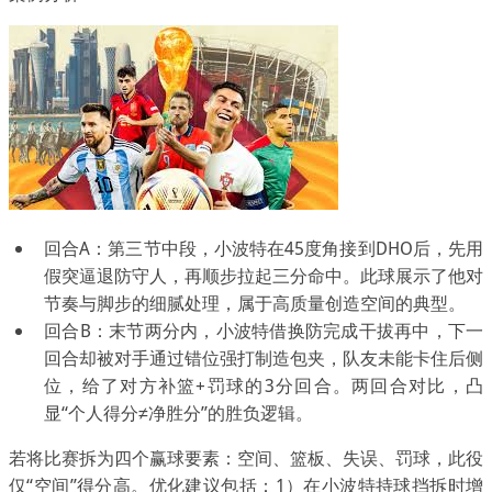
回合A：第三节中段，小波特在45度角接到DHO后，先用
假突逼退防守人，再顺步拉起三分命中。此球展示了他对
节奏与脚步的细腻处理，属于高质量创造空间的典型。
回合B：末节两分内，小波特借换防完成干拔再中，下一
回合却被对手通过错位强打制造包夹，队友未能卡住后侧
位，给了对方补篮+罚球的3分回合。两回合对比，凸
显“个人得分≠净胜分”的胜负逻辑。
若将比赛拆为四个赢球要素：空间、篮板、失误、罚球，此役
仅“空间”得分高。优化建议包括：1）在小波特持球挡拆时增